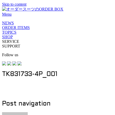
Skip to content
Menu
NEWS
ORDER ITEMS
TOPICS
SHOP
SERVICE
SUPPORT
Follow us
TK831733-4P_001
Post navigation