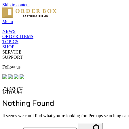
Skip to content
Menu
NEWS
ORDER ITEMS
TOPICS
SHOP
SERVICE
SUPPORT
Follow us
併設店
Nothing Found
It seems we can’t find what you’re looking for. Perhaps searching can