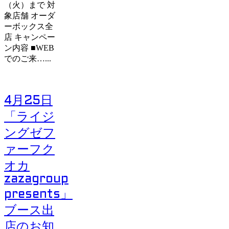
（火）まで 対
象店舗 オーダ
ーボックス全
店 キャンペー
ン内容 ■WEB
でのご来…...
4月25日
「ライジ
ングゼフ
ァーフク
オカ
zazagroup
presents」
ブース出
店のお知