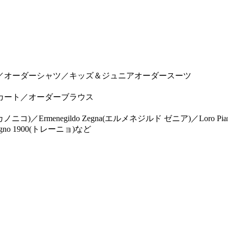
／オーダーシャツ／キッズ＆ジュニアオーダースーツ
カート／オーダーブラウス
リス カノニコ)／Ermenegildo Zegna(エルメネジルド ゼニア)／Lor
no 1900(トレーニョ)など