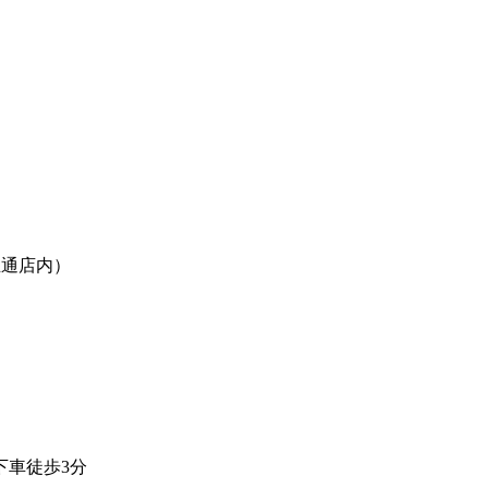
丘通店内）
下車徒歩3分