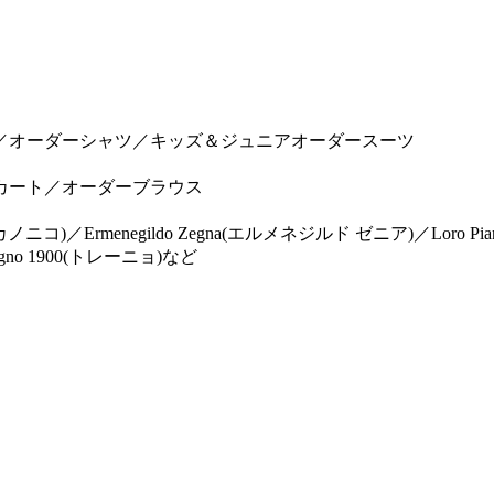
／オーダーシャツ／キッズ＆ジュニアオーダースーツ
カート／オーダーブラウス
リス カノニコ)／Ermenegildo Zegna(エルメネジルド ゼニア)／Lor
no 1900(トレーニョ)など