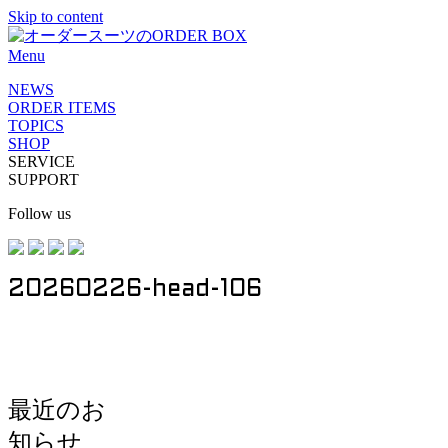
Skip to content
Menu
NEWS
ORDER ITEMS
TOPICS
SHOP
SERVICE
SUPPORT
Follow us
20260226-head-106
最近のお
知らせ