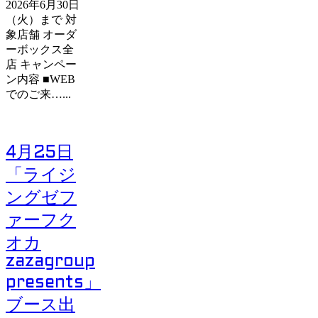
2026年6月30日
（火）まで 対
象店舗 オーダ
ーボックス全
店 キャンペー
ン内容 ■WEB
でのご来…...
4月25日
「ライジ
ングゼフ
ァーフク
オカ
zazagroup
presents」
ブース出