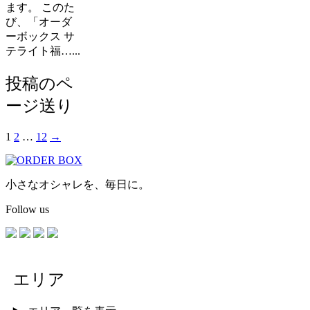
ます。 このた
び、「オーダ
ーボックス サ
テライト福…...
投稿のペ
ージ送り
1
2
…
12
→
小さなオシャレを、毎日に。
Follow us
エリア