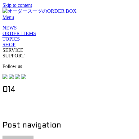
Skip to content
Menu
NEWS
ORDER ITEMS
TOPICS
SHOP
SERVICE
SUPPORT
Follow us
014
Post navigation