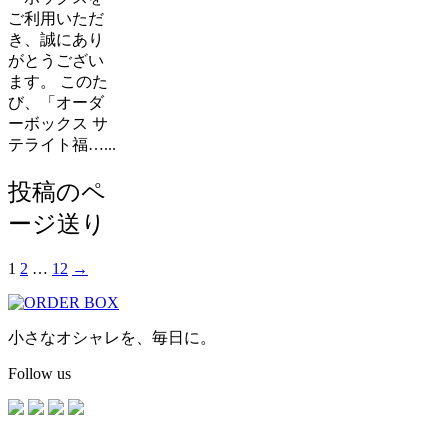
ご利用いただ
き、誠にあり
がとうござい
ます。 このた
び、「オーダ
ーボックス サ
テライト福…...
投稿のペ
ージ送り
1
2
…
12
→
小さなオシャレを、毎日に。
Follow us