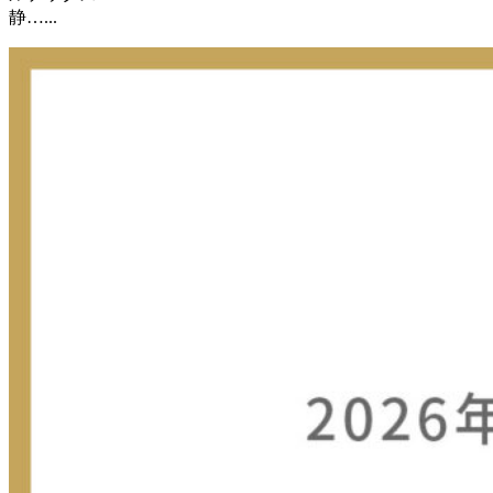
静…...