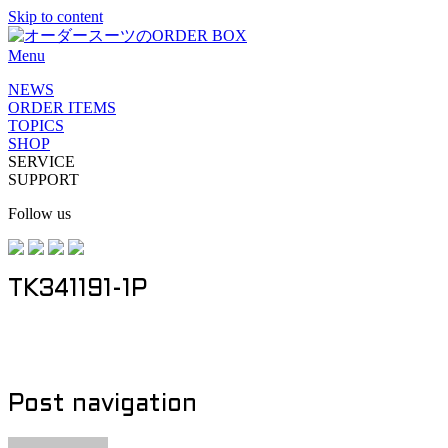
Skip to content
Menu
NEWS
ORDER ITEMS
TOPICS
SHOP
SERVICE
SUPPORT
Follow us
TK341191-1P
Post navigation