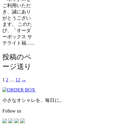
ご利用いただ
き、誠にあり
がとうござい
ます。 このた
び、「オーダ
ーボックス サ
テライト福…...
投稿のペ
ージ送り
1
2
…
12
→
小さなオシャレを、毎日に。
Follow us