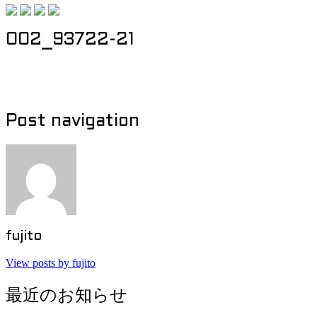
002_93722-21
Post navigation
fujito
View posts by fujito
最近のお知らせ