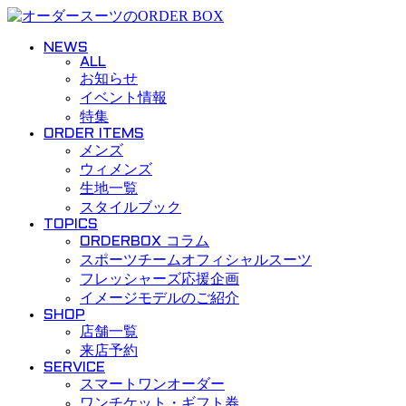
Skip to content
NEWS
ALL
お知らせ
イベント情報
特集
ORDER ITEMS
メンズ
ウィメンズ
生地一覧
スタイルブック
TOPICS
ORDERBOX コラム
スポーツチームオフィシャルスーツ
フレッシャーズ応援企画
イメージモデルのご紹介
SHOP
店舗一覧
来店予約
SERVICE
スマートワンオーダー
ワンチケット・ギフト券