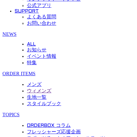
公式アプリ
SUPPORT
よくある質問
お問い合わせ
Menu
NEWS
ALL
お知らせ
イベント情報
特集
ORDER ITEMS
メンズ
ウィメンズ
生地一覧
スタイルブック
TOPICS
ORDERBOX コラム
フレッシャーズ応援企画