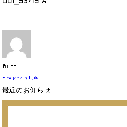
001_93719-A1
Post navigation
fujito
View posts by fujito
最近のお知らせ