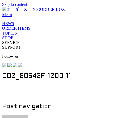
Skip to content
Menu
NEWS
ORDER ITEMS
TOPICS
SHOP
SERVICE
SUPPORT
Follow us
002_80542F-1200-11
Post navigation