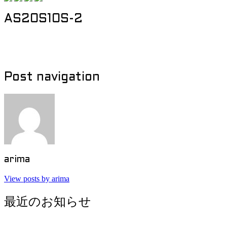
AS20S10S-2
Post navigation
arima
View posts by arima
最近のお知らせ