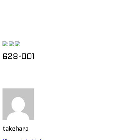
628-001
Post navigation
takehara