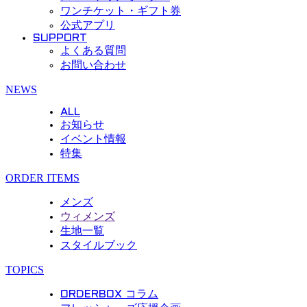
ワンチケット・ギフト券
公式アプリ
SUPPORT
よくある質問
お問い合わせ
Menu
NEWS
ALL
お知らせ
イベント情報
特集
ORDER ITEMS
メンズ
ウィメンズ
生地一覧
スタイルブック
TOPICS
ORDERBOX コラム