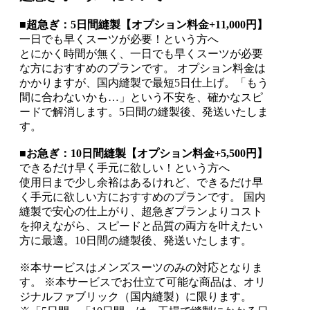
■超急ぎ：5日間縫製【オプション料金+11,000円】
一日でも早くスーツが必要！という方へ
とにかく時間が無く、一日でも早くスーツが必要
な方におすすめのプランです。 オプション料金は
かかりますが、国内縫製で最短5日仕上げ。「もう
間に合わないかも…」という不安を、確かなスピ
ードで解消します。5日間の縫製後、発送いたしま
す。
■お急ぎ：10日間縫製【オプション料金+5,500円】
できるだけ早く手元に欲しい！という方へ
使用日まで少し余裕はあるけれど、できるだけ早
く手元に欲しい方におすすめのプランです。 国内
縫製で安心の仕上がり、超急ぎプランよりコスト
を抑えながら、スピードと品質の両方を叶えたい
方に最適。10日間の縫製後、発送いたします。
※本サービスはメンズスーツのみの対応となりま
す。 ※本サービスでお仕立て可能な商品は、オリ
ジナルファブリック（国内縫製）に限ります。