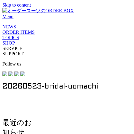
Skip to content
Menu
NEWS
ORDER ITEMS
TOPICS
SHOP
SERVICE
SUPPORT
Follow us
20260523-bridal-uomachi
最近のお
知らせ