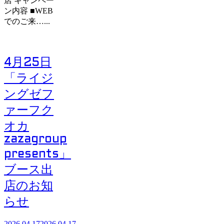
店 キャンペー
ン内容 ■WEB
でのご来…...
4月25日
「ライジ
ングゼフ
ァーフク
オカ
zazagroup
presents」
ブース出
店のお知
らせ
2026.04.17
2026.04.17