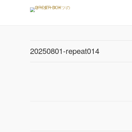
Skip
to
content
20250801-repeat014
Post