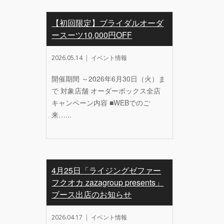
【初回限定】ブライダルオーダ
ースーツ10,000円OFF
2026.05.14
イベント情報
開催期間 ～2026年6月30日（火）ま
で 対象店舗 オーダーボックス全店
キャンペーン内容 ■WEBでのご
来…...
4月25日「ライジングゼファー
フクオカ zazagroup presents」
ブース出店のお知らせ
2026.04.17
イベント情報