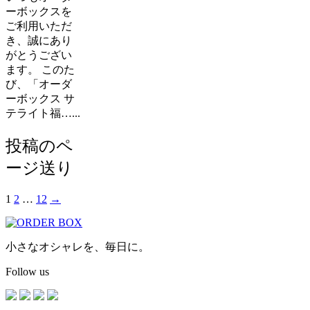
ーボックスを
ご利用いただ
き、誠にあり
がとうござい
ます。 このた
び、「オーダ
ーボックス サ
テライト福…...
投稿のペ
ージ送り
1
2
…
12
→
小さなオシャレを、毎日に。
Follow us