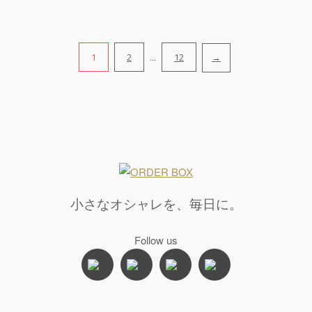
1
2
12
→
…
投
稿
の
ペ
ー
小さなオシャレを、毎日に。
ジ
Follow us
送
り