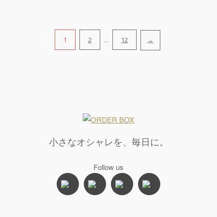
1
2
12
→
…
投
稿
の
ペ
ー
小さなオシャレを、毎日に。
ジ
Follow us
送
り