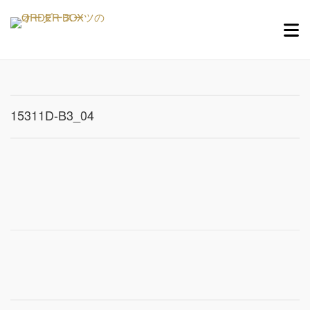
Skip
Me
to
content
15311D-B3_04
Post