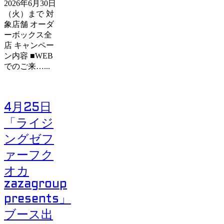
2026年6月30日
（火）まで 対
象店舗 オーダ
ーボックス全
店 キャンペー
ン内容 ■WEB
でのご来…...
4月25日
「ライジ
ングゼフ
ァーフク
オカ
zazagroup
presents」
ブース出