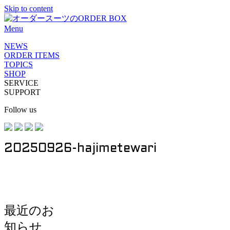
Skip to content
Menu
NEWS
ORDER ITEMS
TOPICS
SHOP
SERVICE
SUPPORT
Follow us
20250926-hajimetewari
最近のお
知らせ