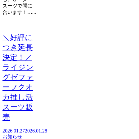
スーツで間に
合います！…...
＼好評に
つき延長
決定！／
ライジン
グゼファ
ーフクオ
カ推し活
スーツ販
売
2026.01.27
2026.01.28
お知らせ