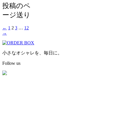
投稿のペ
ージ送り
←
1
2
3
…
12
→
小さなオシャレを、毎日に。
Follow us