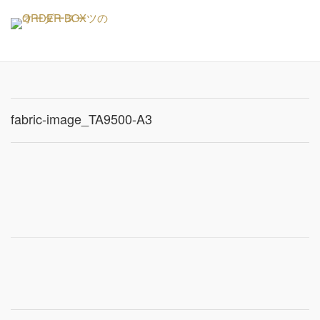
Skip
Me
to
content
fabric-image_TA9500-A3
Post