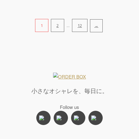
1
2
12
→
…
投
稿
の
ペ
ー
小さなオシャレを、毎日に。
ジ
Follow us
送
り