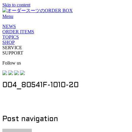
Skip to content
Menu
NEWS
ORDER ITEMS
TOPICS
SHOP
SERVICE
SUPPORT
Follow us
004_80541F-1010-20
Post navigation