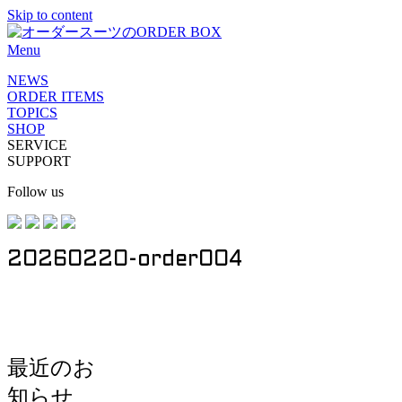
Skip to content
Menu
NEWS
ORDER ITEMS
TOPICS
SHOP
SERVICE
SUPPORT
Follow us
20260220-order004
最近のお
知らせ