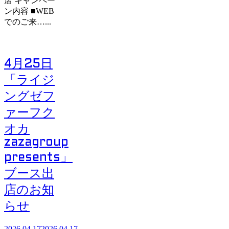
店 キャンペー
ン内容 ■WEB
でのご来…...
4月25日
「ライジ
ングゼフ
ァーフク
オカ
zazagroup
presents」
ブース出
店のお知
らせ
2026.04.17
2026.04.17